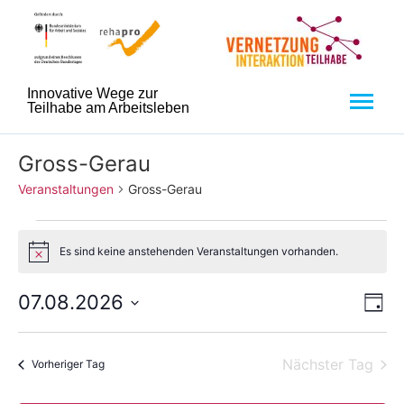
Innovative Wege zur
Teilhabe am Arbeitsleben
Gross-Gerau
Veranstaltungen
Gross-Gerau
Es sind keine anstehenden Veranstaltungen vorhanden.
Hinweis
An
Ve
07.08.2026
Tag
Datum
An
Nav
wählen.
Na
Nächster Tag
Vorheriger Tag