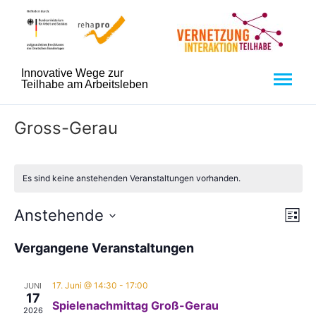
Innovative Wege zur
Teilhabe am Arbeitsleben
Gross-Gerau
Es sind keine anstehenden Veranstaltungen vorhanden.
An
Ve
Anstehende
Liste
Datum
An
Nav
wählen.
Vergangene Veranstaltungen
Na
17. Juni @ 14:30
-
17:00
JUNI
17
Spielenachmittag Groß-Gerau
2026