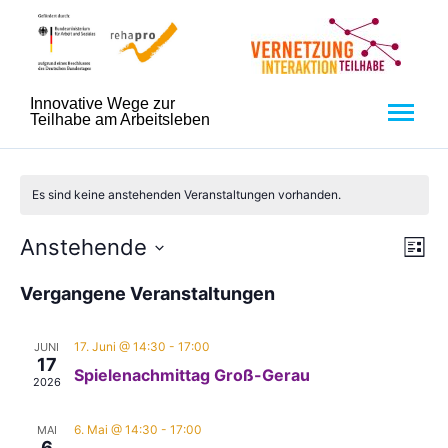
Innovative Wege zur
Teilhabe am Arbeitsleben
Es sind keine anstehenden Veranstaltungen vorhanden.
An
Ve
Anstehende
Liste
Datum
An
Nav
wählen.
Vergangene Veranstaltungen
Na
17. Juni @ 14:30
-
17:00
JUNI
17
Spielenachmittag Groß-Gerau
2026
6. Mai @ 14:30
-
17:00
MAI
6