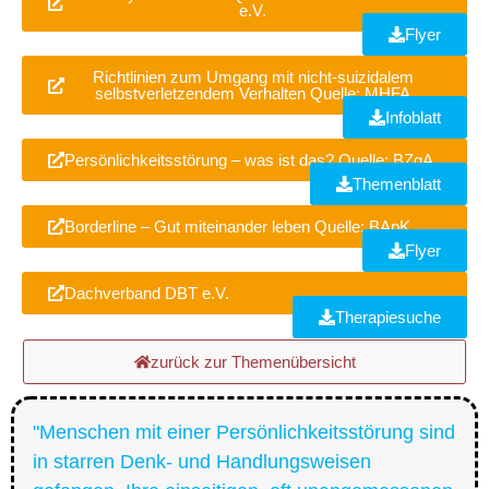
e.V.
Flyer
Richtlinien zum Umgang mit nicht-suizidalem
selbstverletzendem Verhalten Quelle: MHFA
Infoblatt
Persönlichkeitsstörung – was ist das? Quelle: BZgA
Themenblatt
Borderline – Gut miteinander leben Quelle: BApK
Flyer
Dachverband DBT e.V.
Therapiesuche
zurück zur Themenübersicht
"Menschen mit einer Persönlichkeitsstörung sind
in starren Denk- und Handlungsweisen