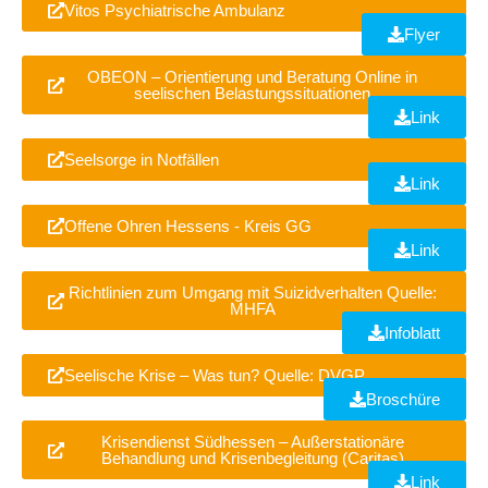
Vitos Psychiatrische Ambulanz
Flyer
OBEON – Orientierung und Beratung Online in
seelischen Belastungssituationen
Link
Seelsorge in Notfällen
Link
Offene Ohren Hessens - Kreis GG
Link
Richtlinien zum Umgang mit Suizidverhalten Quelle:
MHFA
Infoblatt
Seelische Krise – Was tun? Quelle: DVGP
Broschüre
Krisendienst Südhessen – Außerstationäre
Behandlung und Krisenbegleitung (Caritas)
Link