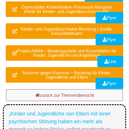
Darmstädter Kinderkliniken Prinzessin Margaret
(Klinik für Kinder- und Jugendpsychosomatik)
Flyer
Kinder- und Jugendpsychiatrie Beratung | Quelle:
Gesundheitsamt
Flyer
Projekt ANNA – Beratungsstelle und Krisentelefon für
Kinder, Jugendliche und Angehörige
Link
Nummer gegen Kummer – Beratung für Kinder,
Jugendliche und Eltern
Flyer
zurück zur Themenübersicht
„Kinder und Jugendliche von Eltern mit einer
psychischen Störung haben ein mehr als