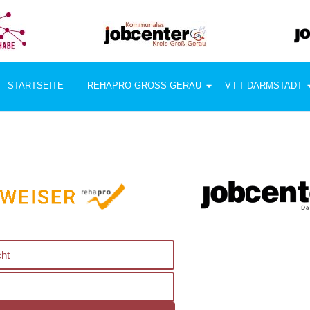
STARTSEITE
REHAPRO GROSS-GERAU
V-I-T DARMSTADT
ht